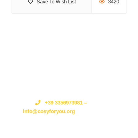
Save To Wish List
3420
Tutto sembra fermo nel tempo perché il materiale
eruttivo ha fissato integre le sagome dei corpi
agonizzanti, le abitazioni d i negozi..rendono Pompei
uno dei ricordi turistici più indelebili.
Get a Question?/Qualche
domanda?
Il centro storico di Napoli
Do not hesitate to give us a call.
Non esitate a
telefonarci o scriverci.
We are an expert team and
we are happy to talk to you.
Siamo
12:30 Ritorno a Napoli in minivan.
un’organizzazione esperta e siamo felici di parlare
+39 3356973981 –
con te.
Ci si dirige verso Piazza del Gesù Nuovo è uno dei
info@cosyforyou.org
simboli più famosi della città di Napoli dominata dal
monumentale obelisco dell’Immacolata, sul cui
sfondo, sono due delle chiese più importanti della