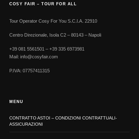
COSY FAIR – TOUR FOR ALL
dell’Ovo e dirimpettaia del Golfo , del Vesuvio e
dell’isola di Capri .Sosta per foto .
Tour Operator Cosy For You S.C.I.A. 22910
16:30 Ritorna ai punti di raccolta
Centro Direzionale, Isola C2 – 80143 – Napoli
+39 081 5561501 – +39 335 6973981
Mail: info@cosyfair.com
P.IVA: 07757411315
Informazioni
Luogo , data ed ora di partenza e di ritorno
MENU
Disponibilità e durata
CONTRATTO ASTOI – CONDIZIONI CONTRATTUALI-
Data, ora e luogo di arrivo
ASSICURAZIONI