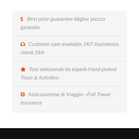
città, la chiesa del Gesù Nuovo, costruita su quello
che era il palazzo Sanseverino, nota per la facciata
quattrocentesca con bugnato a punta di diamante in
Best price guarantee
-Miglior prezzo
piperno, sul quale si leggono indecifrati segni che
garantito
hanno fatto nascere leggende misteriose e racconti
esoterici. La seconda è la Chiesa di Santa Chiara,
Customer care available 24/7
-Assistenza
parte della cittadella di Santa Chiara con il
clienti 24/h
Monastero e la Basilica, alle spalle della quale, si
nasconde uno dei luoghi più affascinanti in città, il
Tour selezionati da esperti-
Hand-picked
chiostro maiolicato. Passeggiata nei Decumani.
Tours & Activities-
Sosta breve per pranzo ‘street food’
Assicurazione di Viaggio –
Full Travel
Insurance
15:30
Si ritorna sul pulmino per un giro panoramico lungo
l’area storica del lungomare, incorniciata dal palazzo
reale e dai due castelli Maschio Angioino e Castel