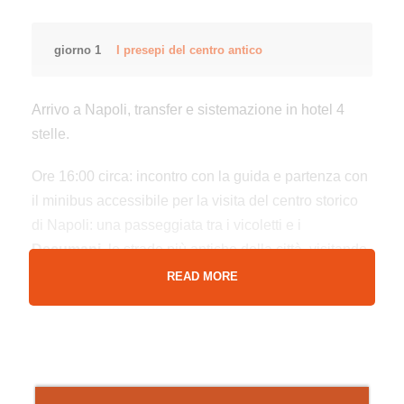
giorno 1
I presepi del centro antico
Arrivo a Napoli, transfer e sistemazione in hotel 4
stelle.
Ore 16:00 circa: incontro con la guida e partenza con
il minibus accessibile per la visita del centro storico
di Napoli: una passeggiata tra i vicoletti e i
Decumani,
le strade più antiche della città, visitando
i presepi dei più famosi monasteri e chiese,
READ MORE
raggiungendo poi la famosa via
San Gregorio
Armeno,
la strada dei
presepi,
dove sarà possibile
acquistare i capolavori dell’artigianato presepiale
locale.