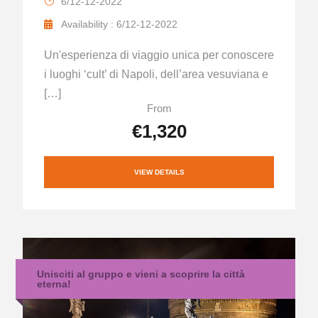
6/12-12-2022
Availability : 6/12-12-2022
Un'esperienza di viaggio unica per conoscere
i luoghi ‘cult’ di Napoli, dell’area vesuviana e
[…]
From
€1,320
VIEW DETAILS
Unisciti al gruppo e vieni a scoprire la città
eterna!