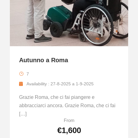
Autunno a Roma
7
Availability : 27-8-2025 a 1-9-2025
Grazie Roma, che ci fai piangere e
abbracciarci ancora. Grazie Roma, che ci fai
[…]
From
€1,600