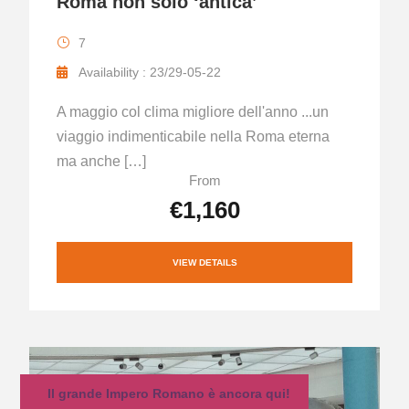
Roma non solo ‘antica’
7
Availability : 23/29-05-22
A maggio col clima migliore dell'anno ...un
viaggio indimenticabile nella Roma eterna
ma anche […]
From
€1,160
VIEW DETAILS
Il grande Impero Romano è ancora qui!