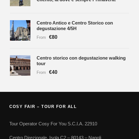
Centro Antico e Centro Storico con
degustazione 4/5H
€80
From
Centro storico con degustazione walking
tour
€40
From
COSY FAIR – TOUR FOR ALL
Tour Operator Cosy For You S.C.I.A. 22910
Centro Direzionale, Isola C2 – 80143 – Napoli