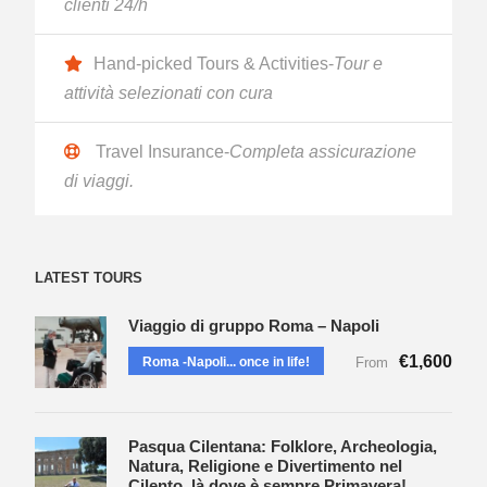
clienti 24/h
Hand-picked Tours & Activities-
Tour e
attività selezionati con cura
Travel Insurance-
Completa assicurazione
di viaggi.
LATEST TOURS
Viaggio di gruppo Roma – Napoli
€1,600
Roma -Napoli... once in life!
From
Pasqua Cilentana: Folklore, Archeologia,
Natura, Religione e Divertimento nel
Cilento, là dove è sempre Primavera!