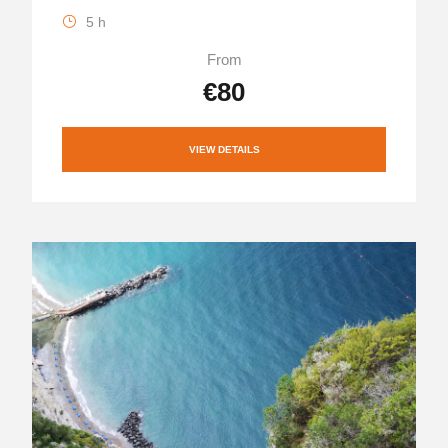
5 h
From
€80
VIEW DETAILS