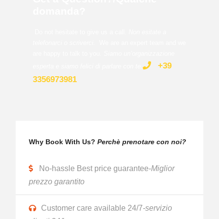
domanda?
Do not hesitate to give us a call.
Non esitate a
telefonarci o scriverci.
We are an expert team and we
are happy to talk to you.
Siamo un’organizzazione
+39
esperta e siamo felici di parlare con te
.
3356973981
Why Book With Us?
Perchè prenotare con noi?
No-hassle Best price guarantee-
Miglior
prezzo garantito
Customer care available 24/7
-servizio