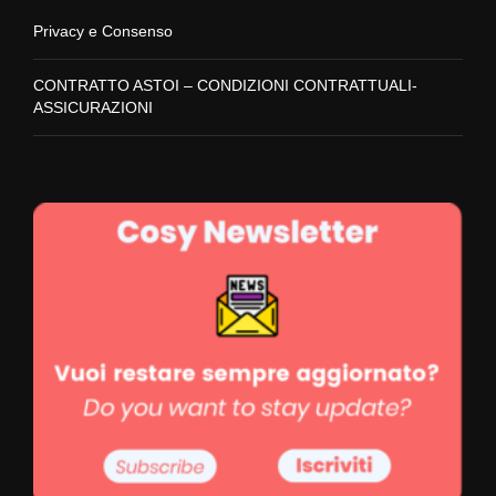
prenotazione
Privacy e Consenso
CONTRATTO ASTOI – CONDIZIONI CONTRATTUALI-
Partecipanti
ASSICURAZIONI
Condizioni contrattuali di pagamento
Prenotazioni
Prezzi
Note varie