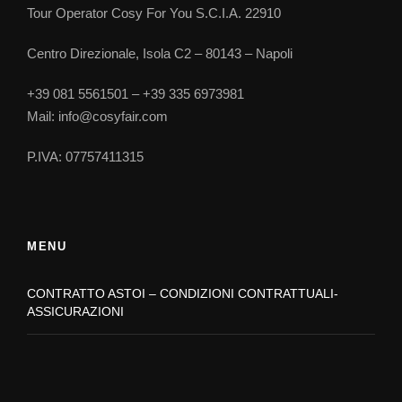
Informazioni
Tour Operator Cosy For You S.C.I.A. 22910
Centro Direzionale, Isola C2 – 80143 – Napoli
Luogo , data ed ora di partenza e di ritorno
+39 081 5561501 – +39 335 6973981
Disponibilità e durata
Mail: info@cosyfair.com
P.IVA: 07757411315
Data, ora e luogo di partenza
Data, Ora e luogo di ritorno
MENU
Orario e itinerario flessibile
CONTRATTO ASTOI – CONDIZIONI CONTRATTUALI-
ASSICURAZIONI
Condizioni economiche e di