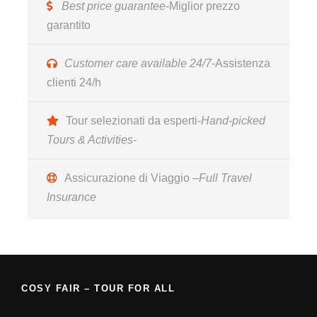
Best price guarantee
-Miglior prezzo
garantito
Giorno 5
Customer care available 24/7
-Assistenza
clienti 24/h
Tour selezionati da esperti-
Hand-picked
Giorno 6
Tours & Activities-
Assicurazione di Viaggio –
Full Travel
Giorno 7
Insurance
COSY FAIR – TOUR FOR ALL