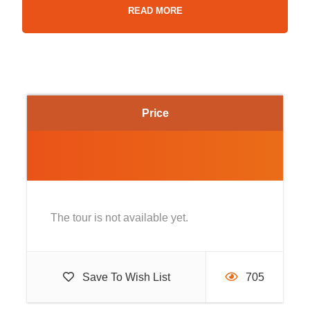
READ MORE
Giorno 2
Dopo la colazione in hotel, appuntamento con la
nostra guida e partenza verso il cuore antico della
Price
città: Via Foria e Piazza Carlo III. Di seguito visita di
circa 2 ore all’
Orto Botanico
, il giardino botanico
napoletano, trenta acri di verde inaspettato nel centro
città. Sosta per il pranzo. In seguito, passeggiata
nell’imperiale Bosco di Capodimonte, antistante
The tour is not available yet.
all’omonimo Palazzo Reale! Su richiesta, è possibile
visitare il
Museo di Capodimonte
con le sue opere
di Warhol e Caravaggio. Dopo la passeggiata, un
Save To Wish List
705
Bio-Aperitivo!
Rientro in hotel, cena e pernottamento. Su richiesta,