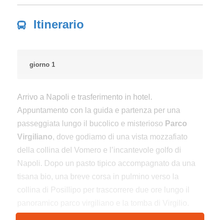
Itinerario
giorno 1
Arrivo a Napoli e trasferimento in hotel.
Appuntamento con la guida e partenza per una
passeggiata lungo il bucolico e misterioso
Parco
Virgiliano
, dove godiamo di una vista mozzafiato
della collina del Vomero e l’incantevole golfo di
Napoli. Dopo un pasto tipico accompagnato da una
tisana bio, una breve corsa in pulmino verso la
collina di Posillipo per trascorrere due ore lungo il
panoramico parco virgiliano e la tomba di Virgilio.
Rientro in hotel, cena e pernottamento.