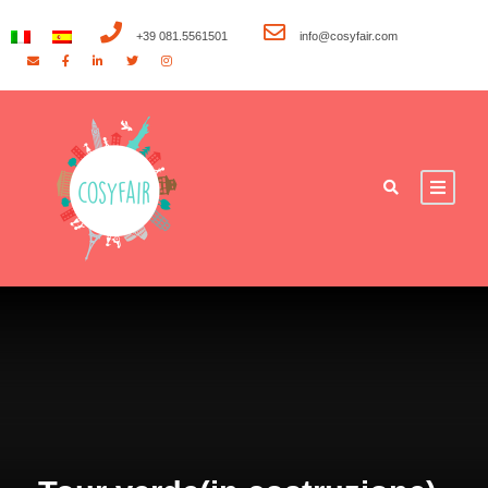
+39 081.5561501
info@cosyfair.com