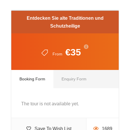
wichtigsten, architektonischen Bauwerke Neapels zu
entdecken, wie den Dom oder die Kirche der
Donnaregina, die Zeugen sind, wie der künstlerische
Entdecken Sie alte Traditionen und
Geschmack sich über die Jahrhunderte hinweg
Schutzheilige
grundlegend verändert hat.
€35
From
Route
Booking Form
Enquiry Form
8h
DAS WUNDER VON SAN GENNARO
The tour is not available yet.
8:00 Uhr Der Ausflug führt uns zu den Legenden und
eindrucksvollen Ritualen. Es dreht sich um den
Save To Wish List
1689