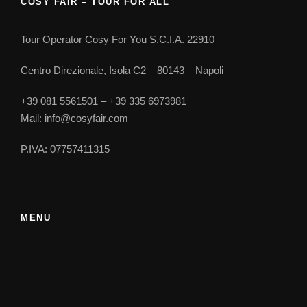
COSY FAIR – TOUR FOR ALL
Information
Tour Operator Cosy For You S.C.I.A. 22910
Centro Direzionale, Isola C2 – 80143 – Napoli
Datum, Uhrzeit und Ort der Abreise und Rückgabe
+39 081 5561501 – +39 335 6973981
Verfügbarkeit und Dauer
Mail: info@cosyfair.com
P.IVA: 07757411315
Datum, Uhrzeit und Ort der Abreise
Datum, Uhrzeit und Ort der Rückkeher
MENU
Flexibler Zeitplan und Treffpunkt
Wirtschafts- und