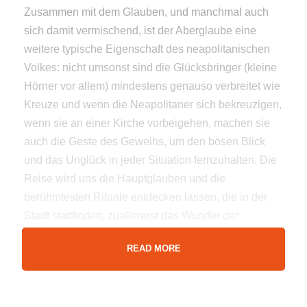
Zusammen mit dem Glauben, und manchmal auch
sich damit vermischend, ist der Aberglaube eine
weitere typische Eigenschaft des neapolitanischen
Volkes: nicht umsonst sind die Glücksbringer (kleine
Hörner vor allem) mindestens genauso verbreitet wie
Kreuze und wenn die Neapolitaner sich bekreuzigen,
wenn sie an einer Kirche vorbeigehen, machen sie
auch die Geste des Geweihs, um den bösen Blick
und das Unglück in jeder Situation fernzuhalten. Die
Reise wird uns die Hauptglauben und die
berühmtesten Rituale entdecken lassen, die in der
Stadt stattfinden, zuallererst das Wunder der
Verflüssigung des Bluts von San Gennaro, das jedes
READ MORE
Jahr Tausende von Heiligen anzieht. Aber es wird
nicht nur eine Reise im neapolitanischen Folklore
sein, sondern auch eine Gelegenheit, um einige der