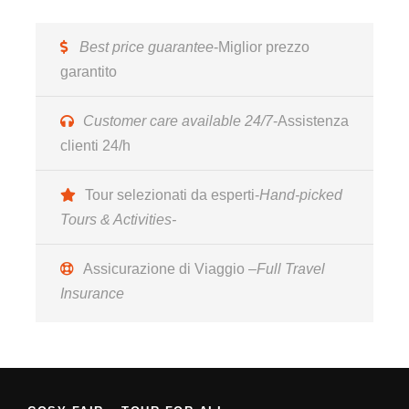
Best price guarantee
-Miglior prezzo
15.00 HEILIGE MALEREI UND ARCHITEKTUR:
garantito
VON GOTISCH ZU BAROKKUNST
Viele der in Neapel erhaltenen künstlerischen
Customer care available 24/7
-Assistenza
Meisterwerke gibt aufgrund der Kommision religiöser
clienti 24/h
Orden, die im Namen des Glaubens die besten
Künstler der Zeit beauftragten und die heiligen
Tour selezionati da esperti-
Hand-picked
Gebäude in echte Museen verwandelten.
Tours & Activities-
Einer der eindrucksvollsten Orte aus dieser Sicht ist
zweifellos die Kirche von Donnaregina.
Assicurazione di Viaggio –
Full Travel
Der Weg zu Fuß entlang der Via Duomo ist einfach,
Insurance
während der Weg entlang der Via Settembrini für
Rollstühle aufgrund einer unregelmäßigen Fahrbahn
schwierig ist.