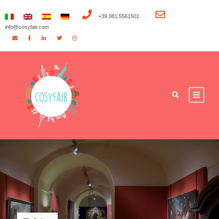
+39 081.5561501
info@cosyfair.com