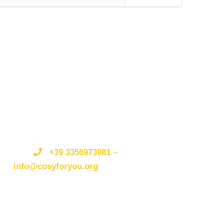
Get a Question?/Qualche
domanda?
Do not hesitate to give us a call.
Non esitate a
telefonarci o scriverci.
We are an expert team and
we are happy to talk to you.
Siamo
un’organizzazione esperta e siamo felici di parlare
+39 3356973981 –
con te.
info@cosyforyou.org