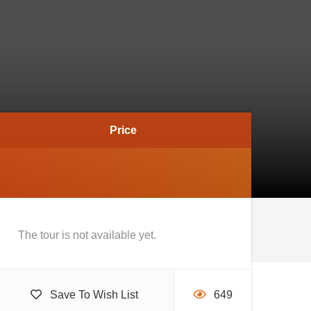
Price
The tour is not available yet.
Save To Wish List
649