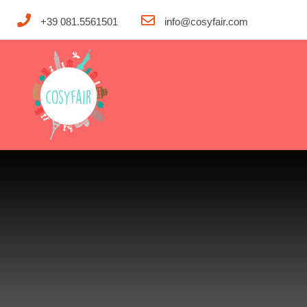
+39 081.5561501
info@cosyfair.com