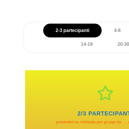
2-3 partecipanti
4-8
14-19
20-3
2/3 PARTECIPAN
preventivi su richiesta per gruppi da .... 