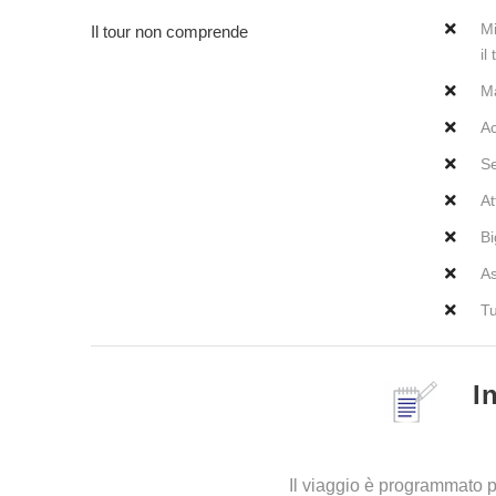
Mi
Il tour non comprende
il
M
Ac
Se
At
Bi
As
Tu
I
Il viaggio è programmato pe