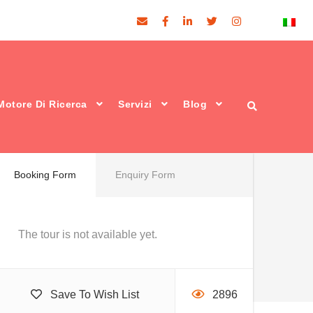
Firenze multisensionale
€350
Motore Di Ricerca
Servizi
Blog
From
Booking Form
Enquiry Form
The tour is not available yet.
Save To Wish List
2896