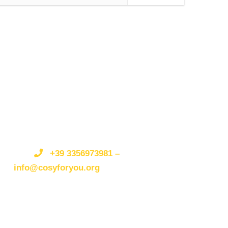
Get a Question?/Qualche
domanda?
Do not hesitate to give us a call.
Non esitate a
telefonarci o scriverci.
We are an expert team and
we are happy to talk to you.
Siamo
un’organizzazione esperta e siamo felici di parlare
+39 3356973981 –
con te.
info@cosyforyou.org