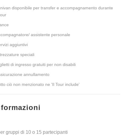
nivan disponibile per transfer e accompagnamento durante
 tour
ance
compagnatore/ assistente personale
rvizi aggiuntivi
trezzature speciali
glietti di ingresso gratuiti per non disabili
sicurazione annullamento
tto ciò non menzionato ne 'Il Tour include'
nformazioni
r gruppi di 10 o 15 partecipanti