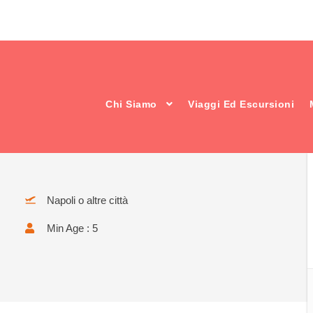
Chi Siamo
Viaggi Ed Escursioni
soriale.
Napoli o altre città
Min Age : 5