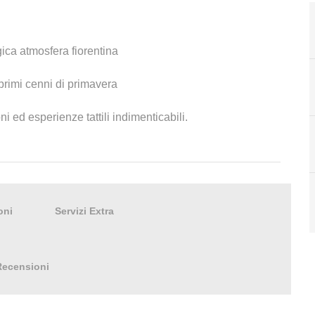
gica atmosfera fiorentina
 primi cenni di primavera
i ed esperienze tattili indimenticabili.
oni
Servizi Extra
Recensioni