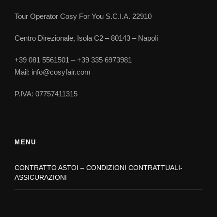
Mastroberardino.
Tour Operator Cosy For You S.C.I.A. 22910
Trasferimento da Montevergine e cena ad
Centro Direzionale, Isola C2 – 80143 – Napoli
Ospedaletto
(AV)
+39 081 5561501 – +39 335 6973981
CENA ad Ospedaletto d’Alpinolo (facoltativo extra)
Mail: info@cosyfair.com
Rientro in albergo a Benevento per cena e
P.IVA: 07757411315
pernottamento
Giorno 2
Cerreto Sannita-Faicchio-Pietraroja
MENU
Trasferimento da Benevento in bus a
Cerreto
CONTRATTO ASTOI – CONDIZIONI CONTRATTUALI-
ASSICURAZIONI
Sannita
e visita al chiostro del Palazzo Comunale,
per ammirare un’ esposizione di ceramiche
contemporanee.