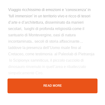
Viaggio ricchissimo di emozioni e ‘conoscenza’ in
‘full immersion’ in un territorio vivo e ricco di tesori
d’arte e d’architettura, disseminato da manieri
secolari, luoghi di profonda religiosità-come il
santuario di Montevergine, oasi di natura
incontaminata.. secoli di storia affascinante…
laddove la presenza dell’Uomo risale fino al
Cretaceo, come testimonia al Paleolab di Pietraroja
lo Scipionyx samniticus, il piccolo cucciolo di
dinosauro rinvenuto in quell’area e ribattezzato
simpaticamente Ciro.
Il viaggio incomincia
dalla ‘verde Irpinia’ e dal
READ MORE
contiguo ‘Sannio beneventano’: i
l passaggio fisico
fra le due aree è infatti per il visitatore inconsapevole
ma cela secoli di contese territoriali e durante