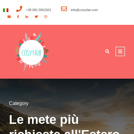
+39 081.5561501
info@cosyfair.com
Category
Le mete più