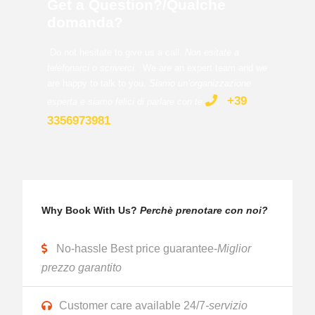
Get a Question?/Qualche
domanda?
Do not hesitate to give us a call.
Non esitate a
telefonarci o scriverci.
We are an expert team and we
are happy to talk to you.
Siamo un’organizzazione
+39
esperta e siamo felici di parlare con te
.
3356973981
Why Book With Us?
Perchè prenotare con noi?
No-hassle Best price guarantee-
Miglior
prezzo garantito
Customer care available 24/7
-servizio