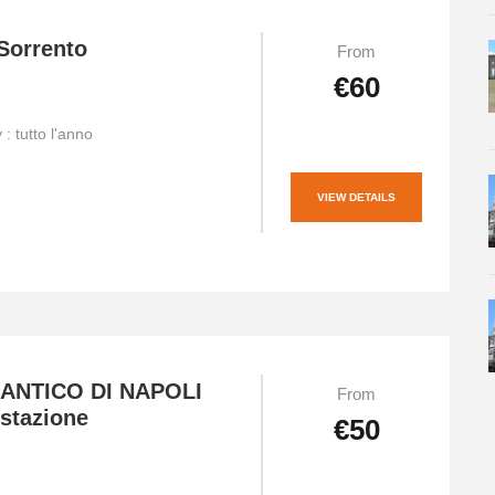
 Sorrento
From
€60
y : tutto l'anno
VIEW DETAILS
ANTICO DI NAPOLI
From
stazione
€50