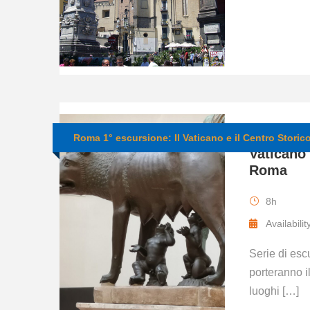
Roma in 
Roma 1° escursione: Il Vaticano e il Centro Stori
Vaticano 
Roma
8h
Availabilit
Serie di esc
porteranno il
luoghi […]