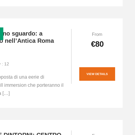
uno sguardo: a
From
o nell’Antica Roma
€80
y : 12
VIEW DETAILS
posta di una eerie di
ull immersion che porteranno il
a […]