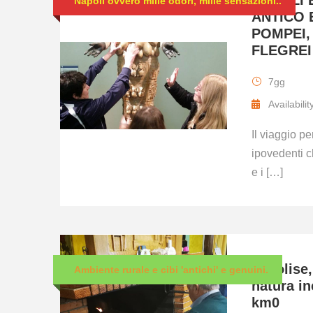
NAPOLI 
Napoli ovvero mille odori, mille sensazioni..
ANTICO 
POMPEI,
FLEGREI
7gg
Availabili
Il viaggio pe
ipovedenti c
e i […]
Il Molise,
Ambiente rurale e cibi 'antichi' e genuini.
natura i
km0