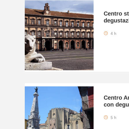
Centro s
degustaz
4 h
Centro An
con degu
5 h