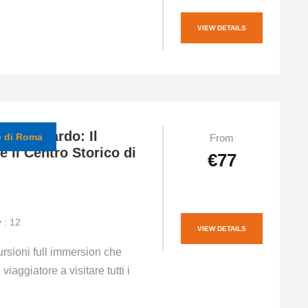
VIEW DETAILS
uno sguardo: Il
co di Roma
From
e il Centro Storico di
€77
y : 12
VIEW DETAILS
ursioni full immersion che
 viaggiatore a visitare tutti i