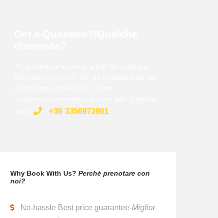
Get a Question?/Qualche
domanda?
Do not hesitate to give us a call.
Non esitate a
telefonarci o scriverci.
We are an expert team and
we are happy to talk to you.
Siamo
un’organizzazione esperta e siamo felici di parlare
+39 3356973981
con te
.
Why Book With Us?
Perchè prenotare con
noi?
No-hassle Best price guarantee-
Miglior