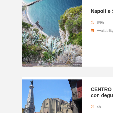
Napoli e
8/9h
Availabilit
CENTRO 
con degu
4h