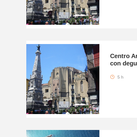
Centro An
con degu
5 h