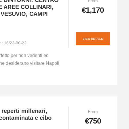
E DINTORNI: CENTRO
From
E AREE COLLINARI,
€1,170
 VESUVIO, CAMPI
VIEW DETAILS
ty : 16/22-06-22
rfetto per non vedenti ed
he desiderano visitare Napoli
 reperti millenari,
From
ncontaminata e cibo
€750