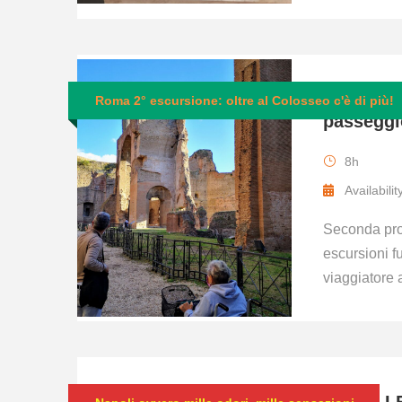
Roma in 
Roma 2° escursione: oltre al Colosseo c'è di più!
passeggi
8h
Availabilit
Seconda pro
escursioni f
viaggiatore 