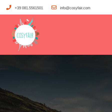
+39 081.5561501
info@cosyfair.com