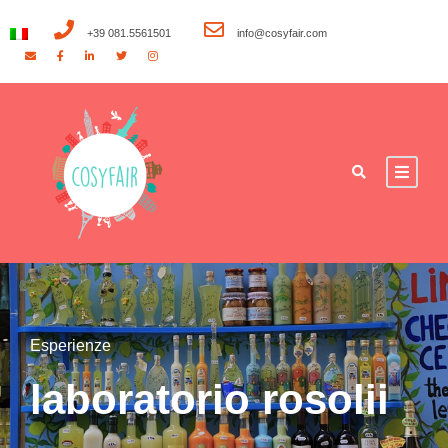
+39 081.5561501
info@cosyfair.com
Esperienze
laboratorio rosolii