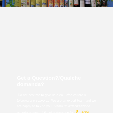
Get a Question?/Qualche
domanda?
Do not hesitate to give us a call.
Non esitate a
telefonarci o scriverci.
We are an expert team and we
are happy to talk to you.
Siamo un’organizzazione
+39
esperta e siamo felici di parlare con te
.