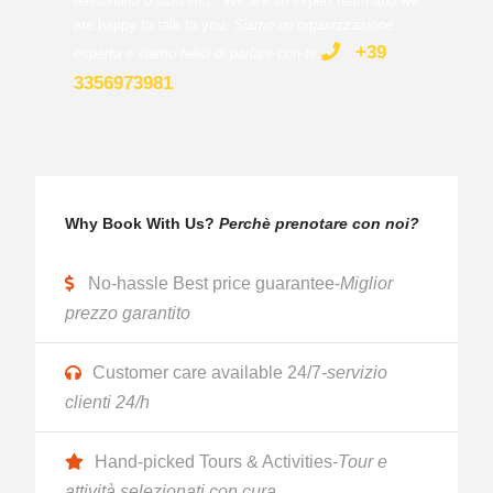
telefonarci o scriverci.
We are an expert team and we
are happy to talk to you.
Siamo un’organizzazione
+39
esperta e siamo felici di parlare con te
.
3356973981
Why Book With Us?
Perchè prenotare con noi?
No-hassle Best price guarantee-
Miglior
prezzo garantito
Customer care available 24/7
-servizio
clienti 24/h
Hand-picked Tours & Activities-
Tour e
attività selezionati con cura