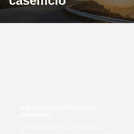
caseificio
Get a Question?/Qualche
domanda?
Do not hesitate to give us a call.
Non esitate a