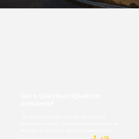
Get a Question?/Qualche
domanda?
Do not hesitate to give us a call.
Non esitate a
telefonarci o scriverci.
We are an expert team and we
are happy to talk to you.
Siamo un’organizzazione
+39
esperta e siamo felici di parlare con te
.