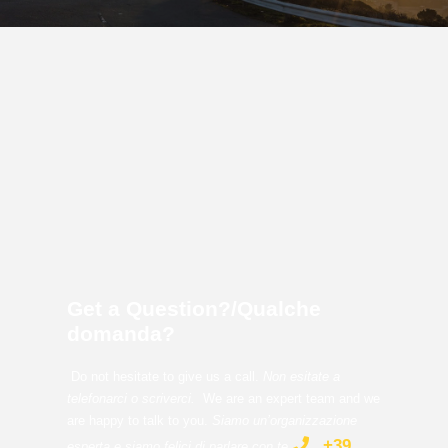
Get a Question?/Qualche
domanda?
Do not hesitate to give us a call.
Non esitate a
telefonarci o scriverci.
We are an expert team and we
are happy to talk to you.
Siamo un’organizzazione
+39
esperta e siamo felici di parlare con te
.