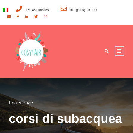
+39 081.5561501
info@cosyfair.com
Esperienze
corsi di subacquea