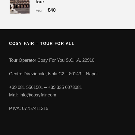
tour
€40
From
COSY FAIR – TOUR FOR ALL
Tour Operator Cosy For You S.C.I.A. 22910
Centro Direzionale, Isola C2 – 80143 – Napoli
+39 081 5561501 – +39 335 6973981
Mail: info@cosyfair.com
P.IVA: 07757411315