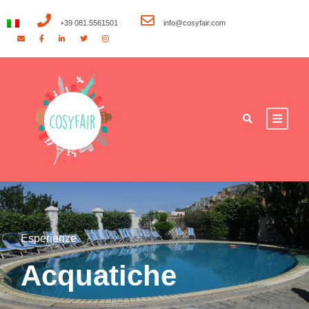
+39 081.5561501
info@cosyfair.com
Esperienze
Acquatiche