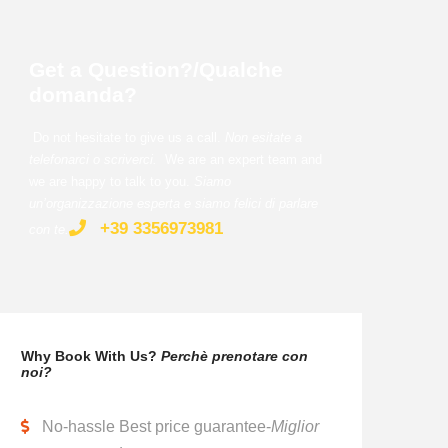
Get a Question?/Qualche
domanda?
Do not hesitate to give us a call.
Non esitate a
telefonarci o scriverci.
We are an expert team and
we are happy to talk to you.
Siamo
un’organizzazione esperta e siamo felici di parlare
+39 3356973981
con te
.
Why Book With Us?
Perchè prenotare con
noi?
No-hassle Best price guarantee-
Miglior