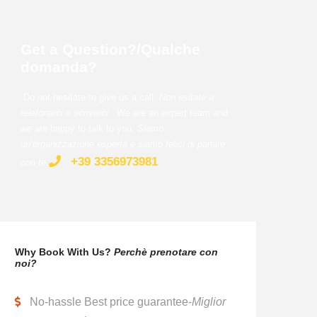
Get a Question?/Qualche
domanda?
Do not hesitate to give us a call.
Non esitate a
telefonarci o scriverci.
We are an expert team and
we are happy to talk to you.
Siamo
un’organizzazione esperta e siamo felici di parlare
+39 3356973981
con te
.
Why Book With Us?
Perchè prenotare con
noi?
No-hassle Best price guarantee-
Miglior