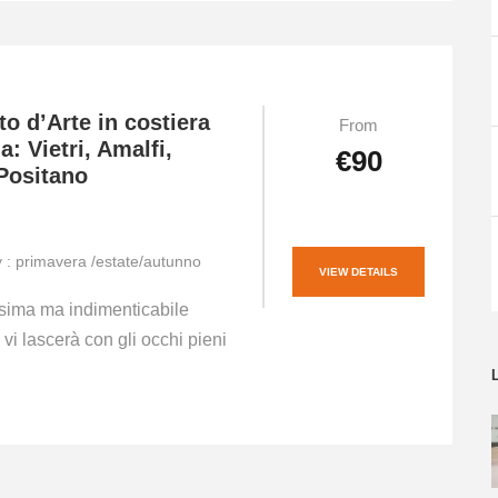
to d’Arte in costiera
From
a: Vietri, Amalfi,
€90
 Positano
ty : primavera /estate/autunno
VIEW DETAILS
sima ma indimenticabile
 vi lascerà con gli occhi pieni