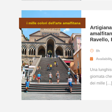
i mille colori dell'arte amalfitana
Artigiana
amalfitan
Ravello,
8h
Availabili
Una lunghis
giornata che
dei mille […]