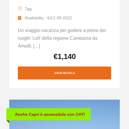
7gg
Availability : 6/12-09-2022
Un viaggio-vacanza per godere a pieno dei
luoghi 'cult' della regione Campania da
Amalfi, […]
€1,140
VIEW DETAILS
Anche Capri è accessibile con C4Y!