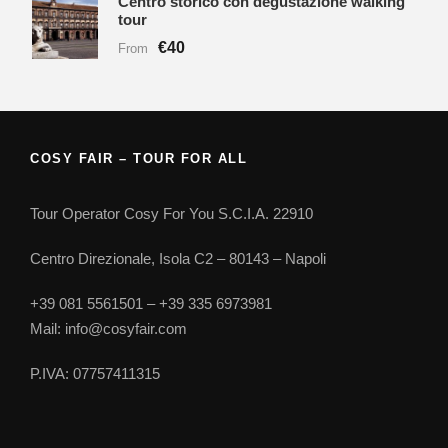
Centro storico con degustazione walking
tour
€40
From
COSY FAIR – TOUR FOR ALL
Tour Operator Cosy For You S.C.I.A. 22910
Centro Direzionale, Isola C2 – 80143 – Napoli
+39 081 5561501 – +39 335 6973981
Mail: info@cosyfair.com
P.IVA: 07757411315