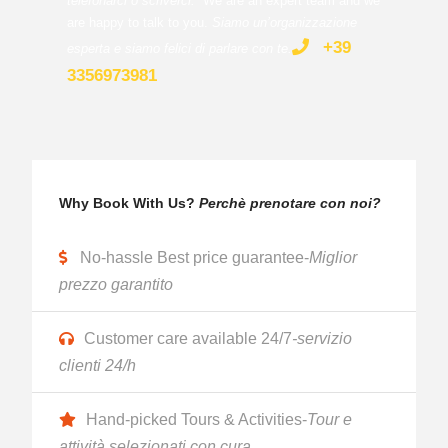
telefonarci o scriverci.
We are an expert team and we
are happy to talk to you.
Siamo un’organizzazione
+39
esperta e siamo felici di parlare con te
.
3356973981
Why Book With Us?
Perchè prenotare con noi?
No-hassle Best price guarantee-
Miglior
prezzo garantito
Customer care available 24/7
-servizio
clienti 24/h
Hand-picked Tours & Activities-
Tour e
attività selezionati con cura