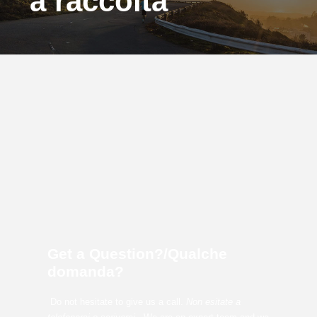
‘a raccolta’
Get a Question?/Qualche
domanda?
Do not hesitate to give us a call.
Non esitate a