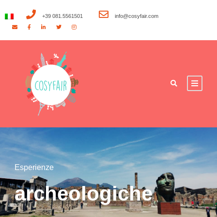
+39 081.5561501
info@cosyfair.com
Esperienze
archeologiche