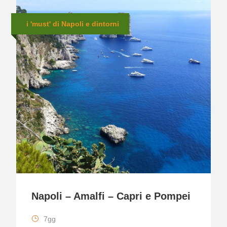
i 'must' di Napoli e dintorni
Napoli – Amalfi – Capri e Pompei
7gg