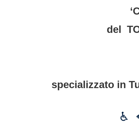
‘
del T
specializzato in T